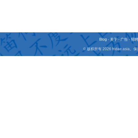
Blog
-
关于
-
广告
-
招
© 版权所有 2026 fridae.a