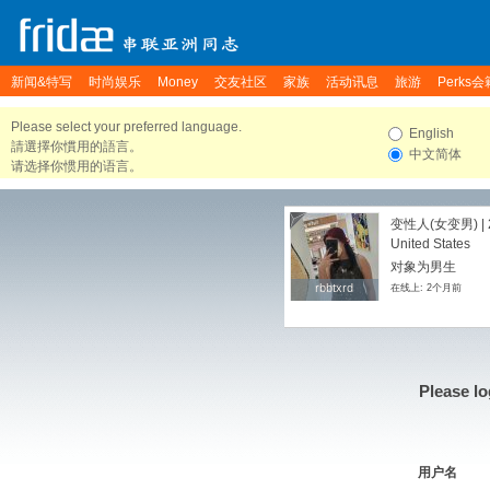
新闻&特写
时尚娱乐
Money
交友社区
家族
活动讯息
旅游
Perks会
Please select your preferred language.
English
請選擇你慣用的語言。
中文简体
请选择你惯用的语言。
变性人(女变男) | 
United States
对象为男生
rbbtxrd
rbbtxrd
在线上: 2个月前
Please lo
用户名