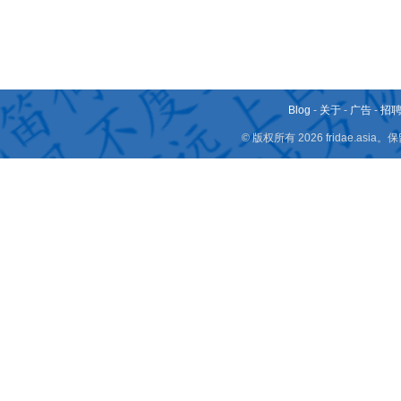
Blog
-
关于
-
广告
-
招
© 版权所有 2026 fridae.a