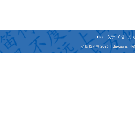
Blog
-
关于
-
广告
-
招
© 版权所有 2026 fridae.a