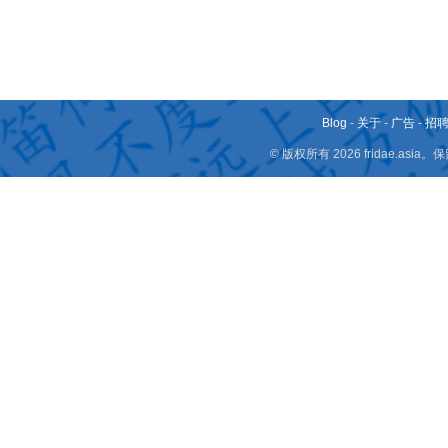
Blog
-
关于
-
广告
-
招
© 版权所有 2026 fridae.a