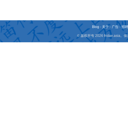
Blog
-
关于
-
广告
-
招
© 版权所有 2026 fridae.a