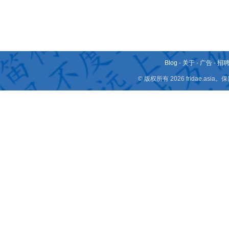
Blog
-
关于
-
广告
-
招
© 版权所有 2026 fridae.a