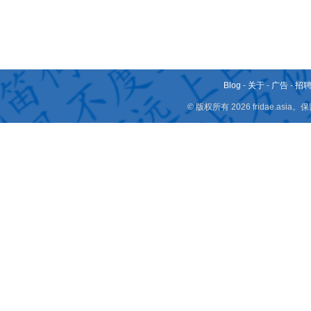
Blog
-
关于
-
广告
-
招
© 版权所有 2026 fridae.a