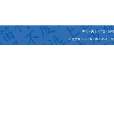
Blog
-
关于
-
广告
-
招
© 版权所有 2026 fridae.a