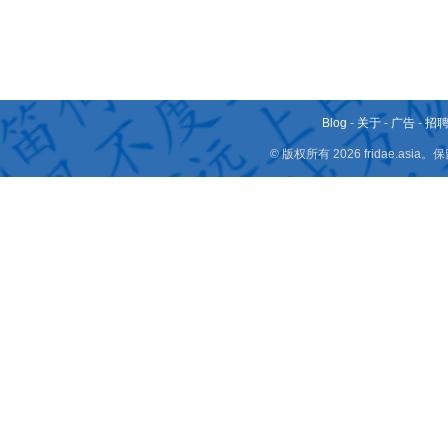
Blog
-
关于
-
广告
-
招
© 版权所有 2026 fridae.a