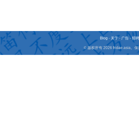
Blog
-
关于
-
广告
-
招
© 版权所有 2026 fridae.a