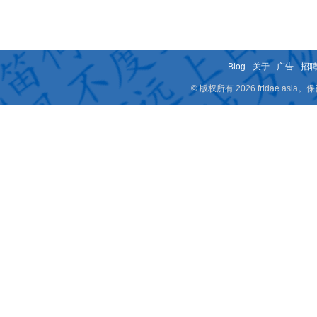
Blog
-
关于
-
广告
-
招
© 版权所有 2026 fridae.a