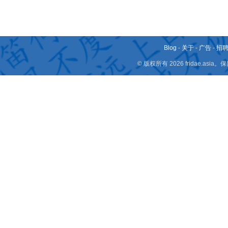
Blog
-
关于
-
广告
-
招
© 版权所有 2026 fridae.a