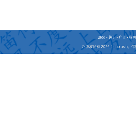
Blog
-
关于
-
广告
-
招
© 版权所有 2026 fridae.a