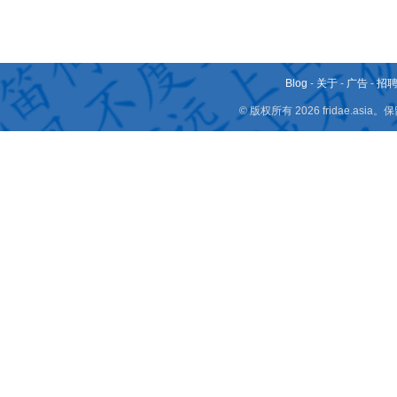
Blog
-
关于
-
广告
-
招
© 版权所有 2026 fridae.a