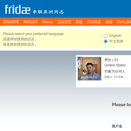
新闻&特写
时尚娱乐
Money
交友社区
家族
活动讯息
旅游
Perks会
Please select your preferred language.
English
請選擇你慣用的語言。
中文简体
请选择你惯用的语言。
男性 | 33
United States
对象为任何人
wwilliam111
wwilliam111
在线上: 2个月前
Please lo
用户名