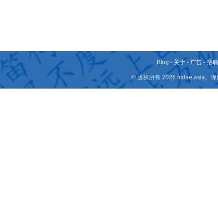
Blog
-
关于
-
广告
-
招
© 版权所有 2026 fridae.a