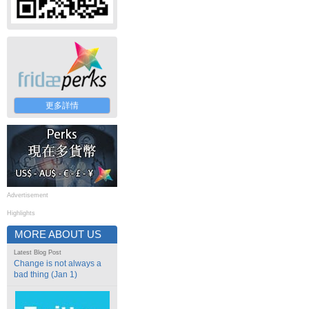
更多詳情
Advertisement
Highlights
MORE ABOUT US
Latest Blog Post
Change is not always a
bad thing (Jan 1)