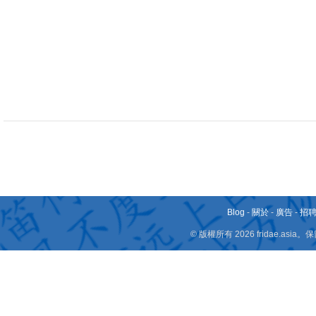
Blog
-
關於
-
廣告
-
招
© 版權所有 2026 fridae.a