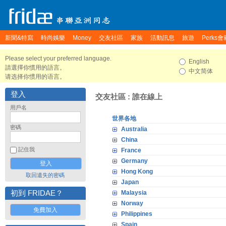
新聞&特寫
時尚娛樂
Money
交友社區
家族
活動訊息
旅遊
Perks會
Please select your preferred language.
English
請選擇你慣用的語言。
中文简体
请选择你惯用的语言。
登入
交友社區 : 誰在線上
用戶名
世界各地
密碼
Australia
China
記住我
France
Germany
Hong Kong
取回遺失的密碼
Japan
初到 FRIDAE？
Malaysia
Norway
免費加入
Philippines
Spain