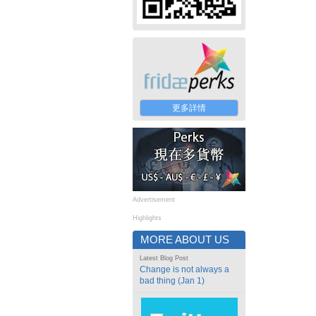
更多詳情
Advertisement
Highlights
MORE ABOUT US
Latest Blog Post
Change is not always a
bad thing (Jan 1)