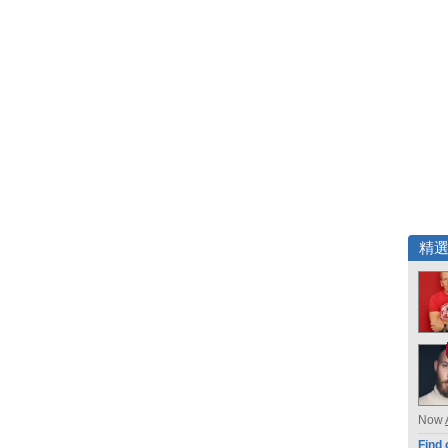
精
Now
Find 