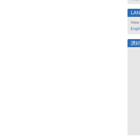
LA
View 
Engli
讚