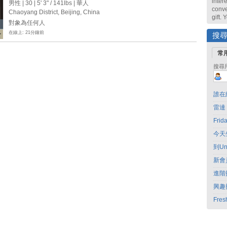
intere
男性 | 30 |
5' 3"
/
141lbs
| 華人
conve
Chaoyang District, Beijing, China
gift.
對象為任何人
在線上: 21分鐘前
搜
常
搜尋
誰在
雷達
Fri
今天
到Un
新會
進階
興趣
Fres