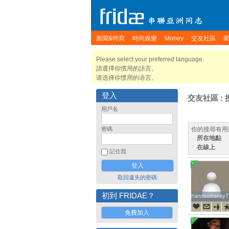
新聞&特寫
時尚娛樂
Money
交友社區
Please select your preferred language.
請選擇你慣用的語言。
请选择你惯用的语言。
登入
交友社區 : 
用戶名
密碼
你的搜尋有用
所在地點
在線上
記住我
取回遺失的密碼
初到 FRIDAE？
handsomeray7
handsomeray7
免費加入