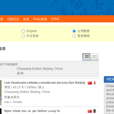
家族
活動訊息
旅遊
Perks會籍
ZONE:
English
台灣繁體
中文简体
香港繁體
搜尋
到下列的條件:
Chaoyang District, Beijing, China
是/有
PE
I am handsome,reliable,considerate person,I live Beijing
Frida
now,it is my hometown,I hope to find a ideal partner who
男性 | 43 |
5' 8"
/
165lbs
| 華人
and f
is healthy,reliabe and matured
Chaoyang District, Beijing, China
the p
對象為男生
18
18
renow
a few
在線上: 58分鐘前
brows
the s
Npnc show .me .ur .pic before .u.say hi