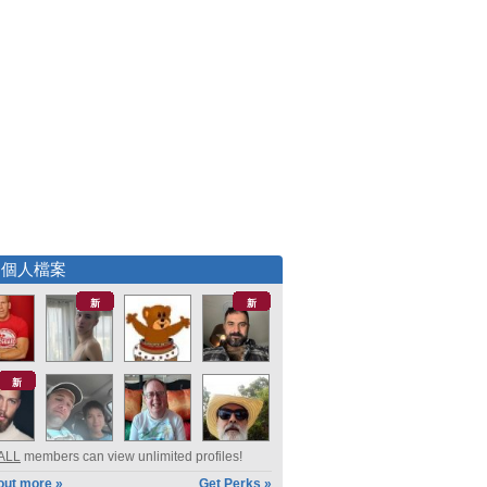
選個人檔案
新
新
新
ALL
members can view unlimited profiles!
out more »
Get Perks »