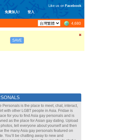
Like us on
Facebook
免費加入!
登入
4,680
SAVE
RSONALS
e Personals is the place to meet, chat, interact,
lirt with other LGBT people in Asia. Fridae is
lace for you to find Asia gay personals and is
ned as the place for Asian gay dating. Upload
 photos, tell everyone about yourself and then
e the many Asia gay personals featured on
ite. You’ll be chatting away to new and