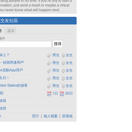
sting people in no time. If you’re shy to start a
rsation, just send a heart or maybe a virtual
 You never know what will happen next.
尋交友社區
用
基本
用戶
線上？
男生
女生
－偵測周邊用戶
男生
女生
dae流動App用戶
男生
女生
生日！
男生
女生
ited States的遊客
男生
女生
員!
7日
30日
搜尋
搜尋
h
照片
|
個人檔案
|
部落格