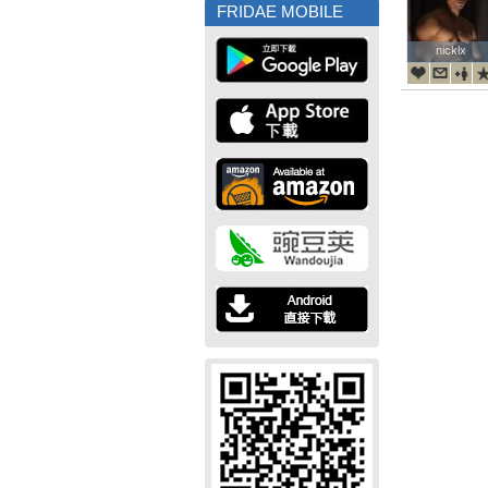
FRIDAE MOBILE
nicklx
nicklx