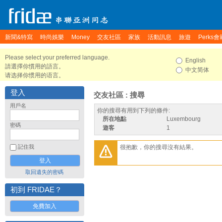
新聞&特寫
時尚娛樂
Money
交友社區
家族
活動訊息
旅遊
Perks會
Please select your preferred language.
English
請選擇你慣用的語言。
中文简体
请选择你惯用的语言。
登入
交友社區 : 搜尋
用戶名
你的搜尋有用到下列的條件:
所在地點
Luxembourg
密碼
遊客
1
很抱歉，你的搜尋沒有結果。
記住我
取回遺失的密碼
初到 FRIDAE？
免費加入