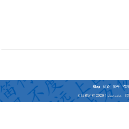
Blog
-
關於
-
廣告
-
招
© 版權所有 2026 fridae.a