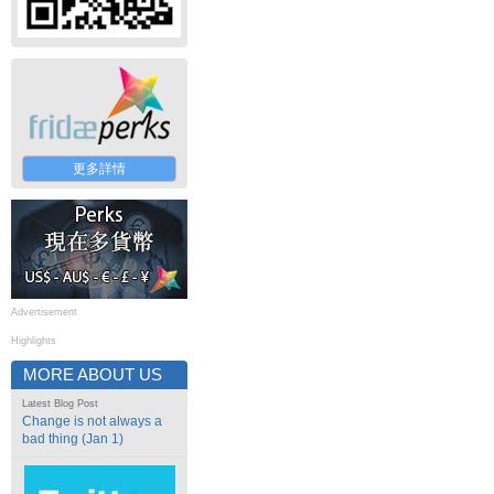
更多詳情
Advertisement
Highlights
MORE ABOUT US
Latest Blog Post
Change is not always a
bad thing (Jan 1)