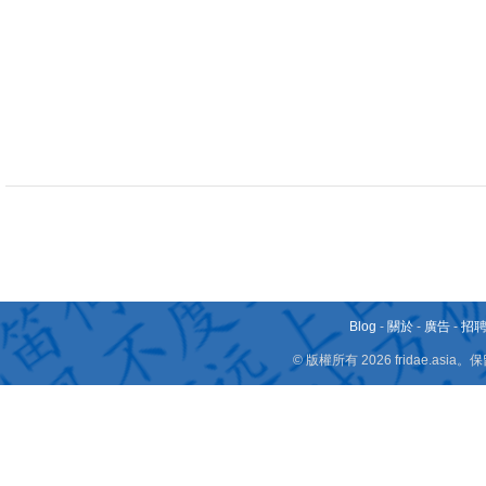
Blog
-
關於
-
廣告
-
招
© 版權所有 2026 fridae.a