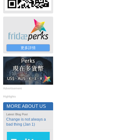
更多詳情
Advertisement
Highlights
MORE ABOUT US
Latest Blog Post
Change is not always a
bad thing (Jan 1)