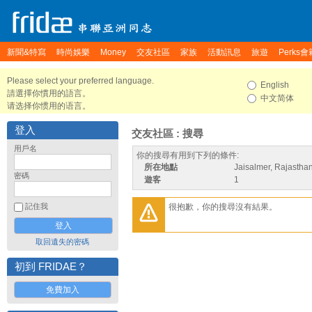
新聞&特寫
時尚娛樂
Money
交友社區
家族
活動訊息
旅遊
Perks會
Please select your preferred language.
English
請選擇你慣用的語言。
中文简体
请选择你惯用的语言。
登入
交友社區 : 搜尋
用戶名
你的搜尋有用到下列的條件:
所在地點
Jaisalmer, Rajasthan
密碼
遊客
1
很抱歉，你的搜尋沒有結果。
記住我
取回遺失的密碼
初到 FRIDAE？
免費加入