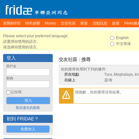
新聞&特寫
時尚娛樂
Money
交友社區
家族
活動訊息
旅遊
Perks會
Please select your preferred language.
English
請選擇你慣用的語言。
中文简体
请选择你惯用的语言。
登入
交友社區 : 搜尋
用戶名
你的搜尋有用到下列的條件:
所在地點
Tura, Meghalaya, In
密碼
在線上
是/有
很抱歉，你的搜尋沒有結果。
記住我
取回遺失的密碼
初到 FRIDAE？
免費加入