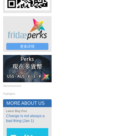
更多詳情
Advertisement
Highlights
MORE ABOUT US
Latest Blog Post
Change is not always a
bad thing (Jan 1)