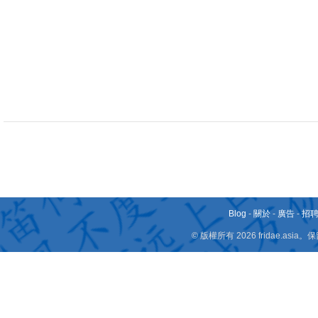
Blog
-
關於
-
廣告
-
招
© 版權所有 2026 fridae.a