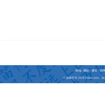
Blog
-
關於
-
廣告
-
招
© 版權所有 2026 fridae.a