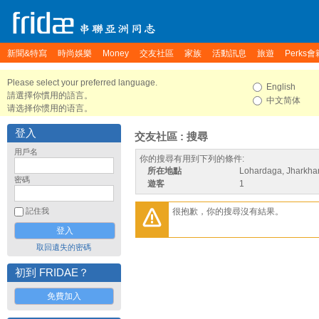
新聞&特寫
時尚娛樂
Money
交友社區
家族
活動訊息
旅遊
Perks會
Please select your preferred language.
English
請選擇你慣用的語言。
中文简体
请选择你惯用的语言。
登入
交友社區 : 搜尋
用戶名
你的搜尋有用到下列的條件:
所在地點
Lohardaga, Jharkhan
密碼
遊客
1
很抱歉，你的搜尋沒有結果。
記住我
取回遺失的密碼
初到 FRIDAE？
免費加入