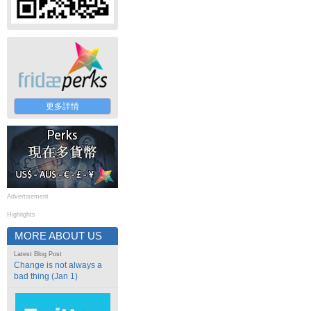
更多詳情
Advertisement
Highlights
MORE ABOUT US
Latest Blog Post
Change is not always a
bad thing (Jan 1)