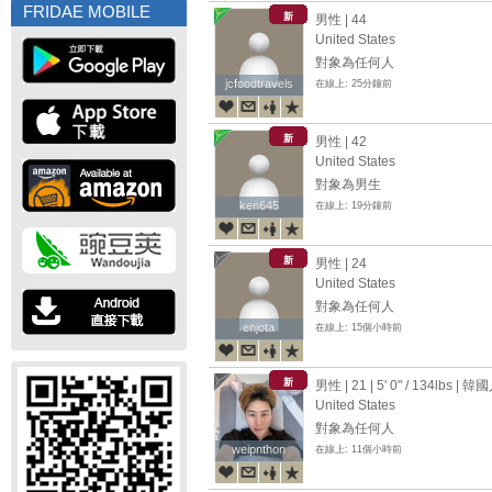
FRIDAE MOBILE
新
男性 | 44
United States
對象為任何人
jcfoodtravels
jcfoodtravels
在線上: 25分鐘前
新
男性 | 42
United States
對象為男生
ken645
ken645
在線上: 19分鐘前
新
男性 | 24
United States
對象為任何人
enjota
enjota
在線上: 15個小時前
新
男性 | 21 |
5' 0"
/
134lbs
| 韓國
United States
對象為任何人
weipnthon
weipnthon
在線上: 11個小時前