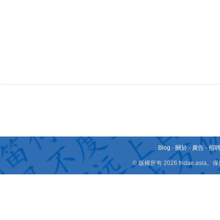
Blog
-
關於
-
廣告
-
招
© 版權所有 2026 fridae.a