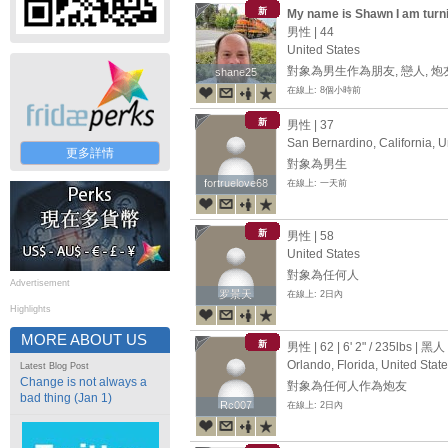
新
My name is Shawn I am turn
男性 | 44
United States
對象為男生作為朋友, 戀人, 炮
shane25
shane25
在線上: 8個小時前
新
男性 | 37
San Bernardino, California, U
更多詳情
對象為男生
fortruelove68
fortruelove68
在線上: 一天前
新
男性 | 58
United States
對象為任何人
Advertisement
罗景天
罗景天
在線上: 2日內
Highlights
MORE ABOUT US
新
男性 | 62 |
6' 2"
/
235lbs
| 黑人
Orlando, Florida, United Stat
Latest Blog Post
Change is not always a
對象為任何人作為炮友
bad thing (Jan 1)
Rc007
Rc007
在線上: 2日內