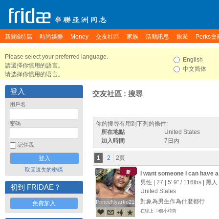
新聞&特寫
時尚娛樂
Money
交友社區
家族
活動訊息
旅遊
Perks會
Please select your preferred language.
English
請選擇你慣用的語言。
中文简体
请选择你惯用的语言。
登入
交友社區 : 搜尋
用戶名
密碼
你的搜尋有用到下列的條件:
所在地點
United States
加入時間
7日內
記住我
1
2
2頁
取回遺失的密碼
新
I want someone I can have a d
send me a message and let’s t
男性 | 27 |
5' 9"
/
116lbs
| 黑人
初到 FRIDAE？
United States
對象為男生作為什麼都行
PrinceNyarko21
PrinceNyarko21
免費加入
在線上: 5個小時前