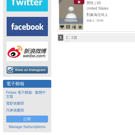
新
男性 | 39
United States
對象為任何人
Petepete
Petepete
在線上: 2日內
1
2
2頁
電子郵報
Fridae 電子郵報 - 繁體中
文版
電影俱樂部
汽車俱樂部
訂閱
Manage Subscriptions