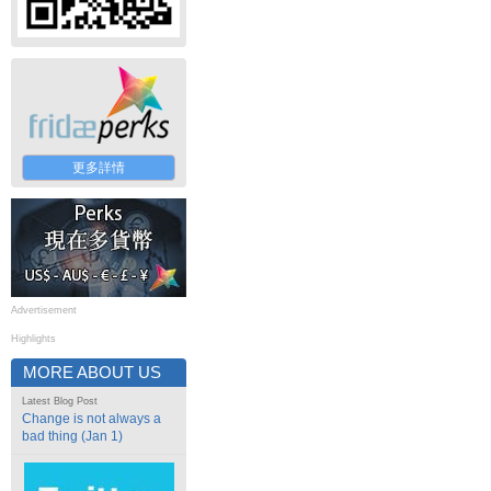
更多詳情
Advertisement
Highlights
MORE ABOUT US
Latest Blog Post
Change is not always a
bad thing (Jan 1)