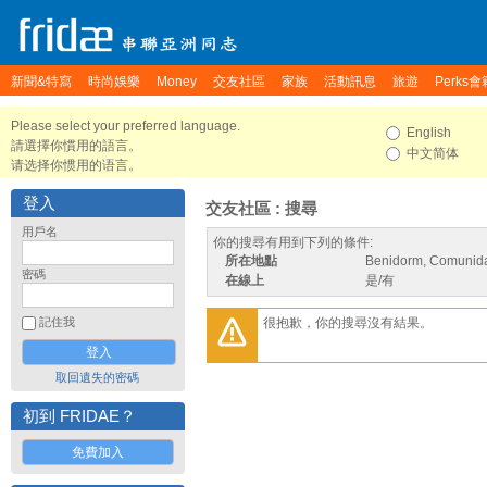
新聞&特寫
時尚娛樂
Money
交友社區
家族
活動訊息
旅遊
Perks會
Please select your preferred language.
English
請選擇你慣用的語言。
中文简体
请选择你惯用的语言。
登入
交友社區 : 搜尋
用戶名
你的搜尋有用到下列的條件:
所在地點
Benidorm, Comunida
密碼
在線上
是/有
很抱歉，你的搜尋沒有結果。
記住我
取回遺失的密碼
初到 FRIDAE？
免費加入