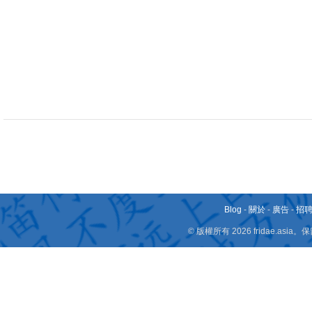
Blog
-
關於
-
廣告
-
招
© 版權所有 2026 fridae.a