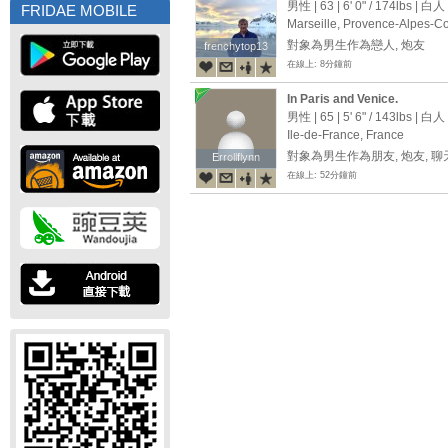
didier_ctif@hotmail.com
男性 | 63 |
6' 0"
/
174lbs
| 白人
FRIDAE MOBILE
Marseille, Provence-Alpes-Co
對象為男生作為戀人, 炮友
frenchytop13
frenchytop13
在線上: 8分鐘前
In Paris and Venice.
男性 | 65 |
5' 6"
/
143lbs
| 白人
Ile-de-France, France
對象為男生作為朋友, 炮友, 
Errollflynn
Errollflynn
在線上: 52分鐘前