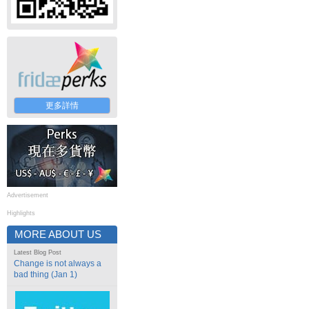
更多詳情
Advertisement
Highlights
MORE ABOUT US
Latest Blog Post
Change is not always a
bad thing (Jan 1)