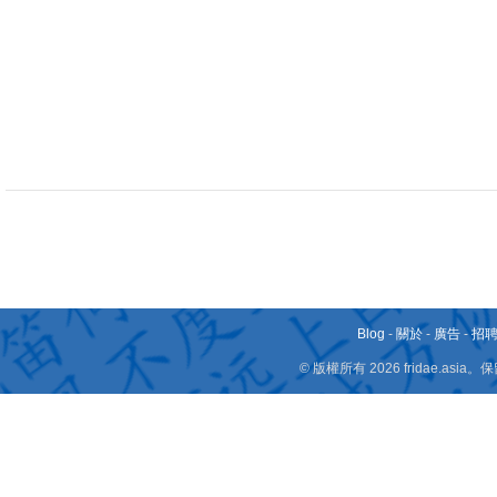
Blog
-
關於
-
廣告
-
招
© 版權所有 2026 fridae.a