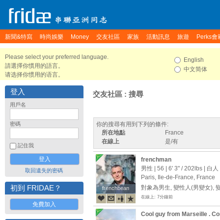
新聞&特寫
時尚娛樂
Money
交友社區
家族
活動訊息
旅遊
Perks會
Please select your preferred language.
English
請選擇你慣用的語言。
中文简体
请选择你惯用的语言。
登入
交友社區 : 搜尋
用戶名
密碼
你的搜尋有用到下列的條件:
所在地點
France
在線上
是/有
記住我
frenchman
男性 | 56 |
6' 3"
/
202lbs
| 白人
取回遺失的密碼
Paris, Ile-de-France, France
初到 FRIDAE？
對象為男生, 變性人(男變女),
frenchbean
frenchbean
在線上: 7分鐘前
免費加入
Cool guy from Marseille . Co