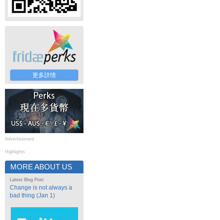
更多詳情
Advertisement
Highlights
MORE ABOUT US
Latest Blog Post
Change is not always a
bad thing (Jan 1)