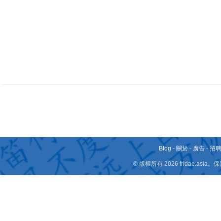
Blog
-
關於
-
廣告
-
招
© 版權所有 2026 fridae.a