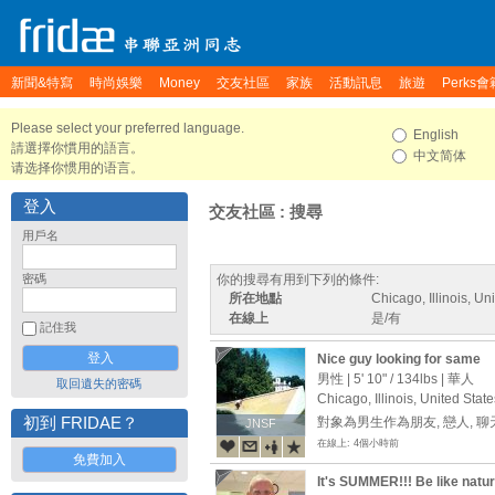
新聞&特寫
時尚娛樂
Money
交友社區
家族
活動訊息
旅遊
Perks會
Please select your preferred language.
English
請選擇你慣用的語言。
中文简体
请选择你惯用的语言。
登入
交友社區 : 搜尋
用戶名
密碼
你的搜尋有用到下列的條件:
所在地點
Chicago, Illinois, Un
在線上
是/有
記住我
Nice guy looking for same
男性 |
5' 10"
/
134lbs
| 華人
取回遺失的密碼
Chicago, Illinois, United State
初到 FRIDAE？
對象為男生作為朋友, 戀人, 
JNSF
JNSF
在線上: 4個小時前
免費加入
It's SUMMER!!! Be like natu