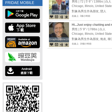
me into a loving, long-term r
男性 | 72 |
5' 6"
/
138lbs
| 白人
FRIDAE MOBILE
Chicago, Illinois, United State
對象為男生作為朋友, 戀人
markie222
markie222
在線上: 3個小時前
Hi...Just enjoy chatting and
around the world. Always ni
男性 |
5' 9"
/
178lbs
| 白人
not looking for a relationshi
Chicago, Illinois, United State
various topics. I also love c
對象為男生作為朋友, 炮友, 
Graphophone1881
Graphophone1881
old Broadway shows, and re
在線上: 16個小時前
back to the 1890s. I love boo
them), and love to make an