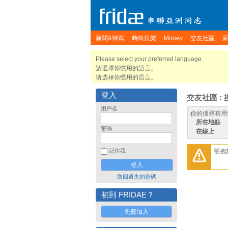
新聞&特寫
時尚娛樂
Money
交友社區
Please select your preferred language.
請選擇你慣用的語言。
请选择你惯用的语言。
登入
交友社區 : 
用戶名
你的搜尋有用
所在地點
密碼
在線上
很抱
記住我
取回遺失的密碼
初到 FRIDAE？
免費加入