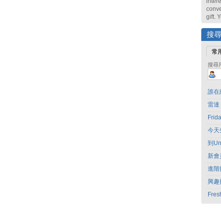
intere
conve
gift.
搜
常
搜尋
誰在
雷達
Fri
今天
到Un
新會
進階
興趣
Fres