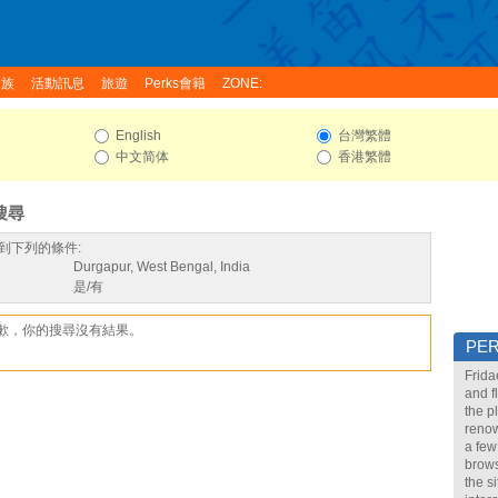
家族
活動訊息
旅遊
Perks會籍
ZONE:
English
台灣繁體
中文简体
香港繁體
搜尋
到下列的條件:
Durgapur, West Bengal, India
是/有
歉，你的搜尋沒有結果。
PE
Frida
and f
the p
renow
a few
brows
the s