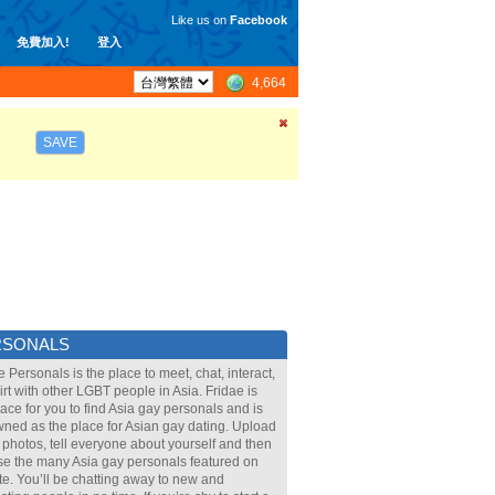
Like us on
Facebook
免費加入!
登入
4,664
SAVE
RSONALS
e Personals is the place to meet, chat, interact,
lirt with other LGBT people in Asia. Fridae is
lace for you to find Asia gay personals and is
ned as the place for Asian gay dating. Upload
 photos, tell everyone about yourself and then
e the many Asia gay personals featured on
ite. You’ll be chatting away to new and