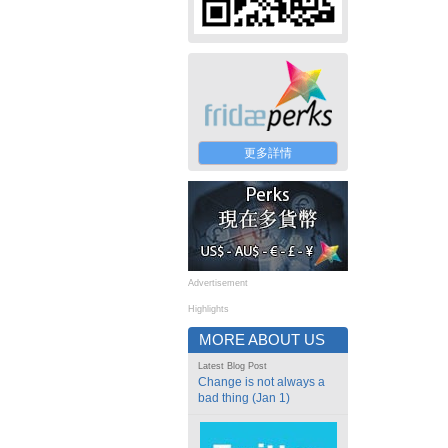
更多詳情
Advertisement
Highlights
MORE ABOUT US
Latest Blog Post
Change is not always a
bad thing (Jan 1)