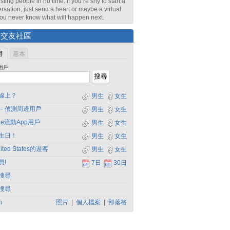
sting people in no time. If you’re shy to start a
rsation, just send a heart or maybe a virtual
 You never know what will happen next.
尋交友社區
用
基本
用戶
線上？
男生
女生
－偵測周邊用戶
男生
女生
dae流動App用戶
男生
女生
生日！
男生
女生
ited States的遊客
男生
女生
員!
7日
30日
搜尋
搜尋
h
照片
|
個人檔案
|
部落格