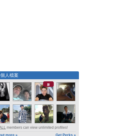
選個人檔案
新
ALL
members can view unlimited profiles!
out more »
Get Perks »