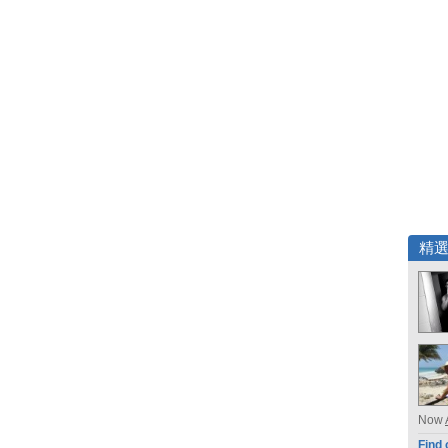
精
Now
Find 