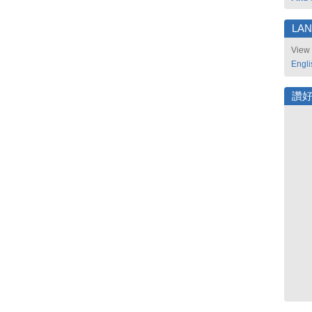
LA
View 
Engli
讚