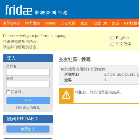
新聞&特寫
時尚娛樂
Money
交友社區
家族
活動訊息
旅遊
Perks會
Please select your preferred language.
English
請選擇你慣用的語言。
中文简体
请选择你惯用的语言。
登入
交友社區 : 搜尋
用戶名
你的搜尋有用到下列的條件:
所在地點
Limbe, Sud-Ouest,
密碼
遊客
1
很抱歉，你的搜尋沒有結果。
記住我
取回遺失的密碼
初到 FRIDAE？
免費加入