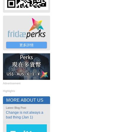
更多詳情
Advertisement
Highlights
MORE ABOUT US
Latest Blog Post
Change is not always a
bad thing (Jan 1)