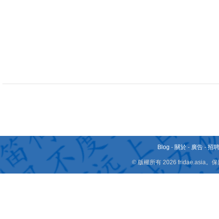
Blog
-
關於
-
廣告
-
招
© 版權所有 2026 fridae.a