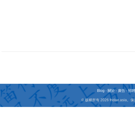
Blog
-
關於
-
廣告
-
招
© 版權所有 2026 fridae.a