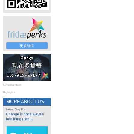
更多詳情
Advertisement
Highlights
MORE ABOUT US
Latest Blog Post
Change is not always a
bad thing (Jan 1)