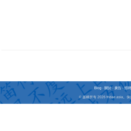
Blog
-
關於
-
廣告
-
招
© 版權所有 2026 fridae.a