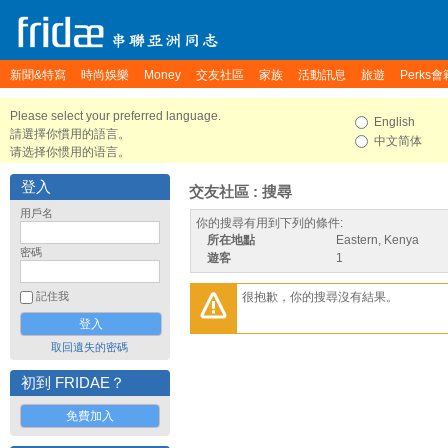
新聞&特寫
時尚娛樂
Money
交友社區
家族
活動訊息
旅遊
Perks會
Please select your preferred language.
English
請選擇你慣用的語言。
中文简体
请选择你惯用的语言。
登入
交友社區 : 搜尋
用戶名
你的搜尋有用到下列的條件:
所在地點
Eastern, Kenya
密碼
遊客
1
很抱歉，你的搜尋沒有結果。
記住我
取回遺失的密碼
初到 FRIDAE？
免費加入