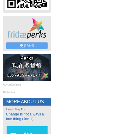
更多詳情
Advertisement
Highlights
MORE ABOUT US
Latest Blog Post
Change is not always a
bad thing (Jan 1)