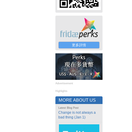
更多詳情
Advertisement
Highlights
MORE ABOUT US
Latest Blog Post
Change is not always a
bad thing (Jan 1)