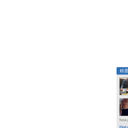
精
Now
Find 