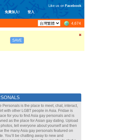
Like us on
Facebook
免費加入!
登入
4,674
SAVE
RSONALS
e Personals is the place to meet, chat, interact,
lirt with other LGBT people in Asia. Fridae is
lace for you to find Asia gay personals and is
ned as the place for Asian gay dating. Upload
 photos, tell everyone about yourself and then
e the many Asia gay personals featured on
ite. You’ll be chatting away to new and