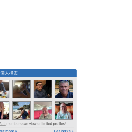
選個人檔案
ALL
members can view unlimited profiles!
out more »
Get Perks »