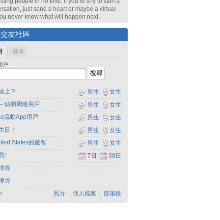
sting people in no time. If you’re shy to start a
rsation, just send a heart or maybe a virtual
 You never know what will happen next.
尋交友社區
用
基本
用戶
線上？
男生
女生
－偵測周邊用戶
男生
女生
dae流動App用戶
男生
女生
生日！
男生
女生
ited States的遊客
男生
女生
員!
7日
30日
搜尋
搜尋
h
照片
|
個人檔案
|
部落格