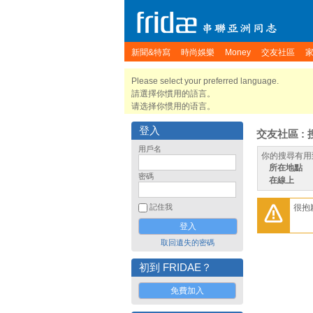
新聞&特寫
時尚娛樂
Money
交友社區
Please select your preferred language.
請選擇你慣用的語言。
请选择你惯用的语言。
登入
交友社區 : 
用戶名
你的搜尋有用
所在地點
密碼
在線上
很抱
記住我
取回遺失的密碼
初到 FRIDAE？
免費加入