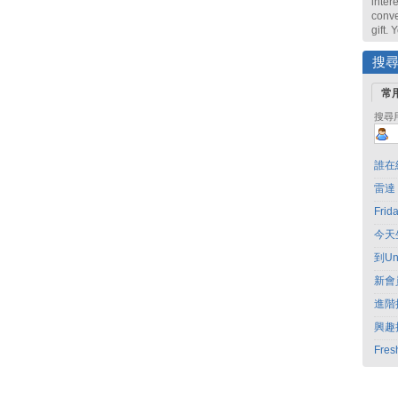
intere
conve
gift.
搜
常
搜尋
誰在
雷達
Fri
今天
到Un
新會
進階
興趣
Fres