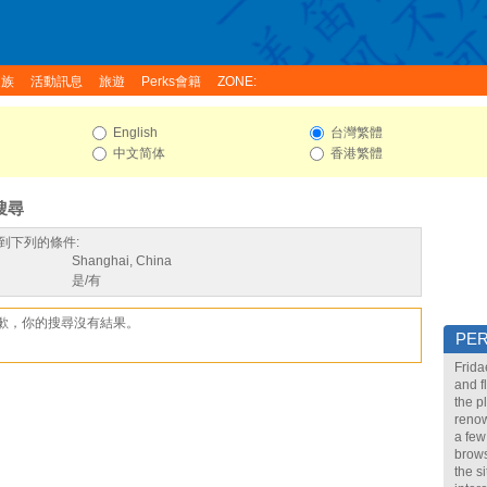
家族
活動訊息
旅遊
Perks會籍
ZONE:
English
台灣繁體
中文简体
香港繁體
搜尋
到下列的條件:
Shanghai, China
是/有
歉，你的搜尋沒有結果。
PE
Frida
and f
the p
renow
a few
brows
the s