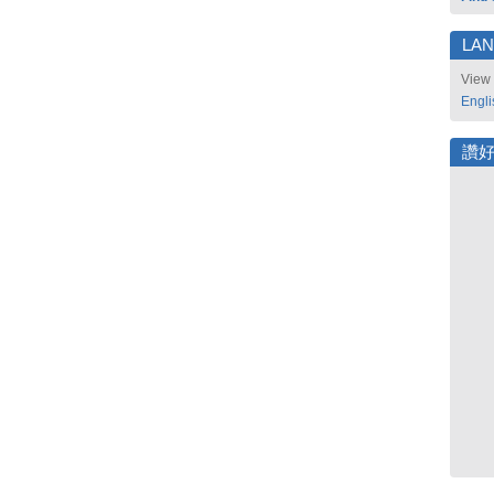
LA
View 
Engli
讚