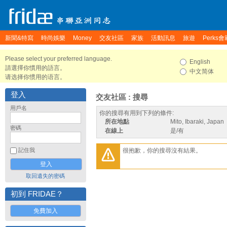
新聞&特寫
時尚娛樂
Money
交友社區
家族
活動訊息
旅遊
Perks會
Please select your preferred language.
English
請選擇你慣用的語言。
中文简体
请选择你惯用的语言。
登入
交友社區 : 搜尋
用戶名
你的搜尋有用到下列的條件:
所在地點
Mito, Ibaraki, Japan
密碼
在線上
是/有
很抱歉，你的搜尋沒有結果。
記住我
取回遺失的密碼
初到 FRIDAE？
免費加入