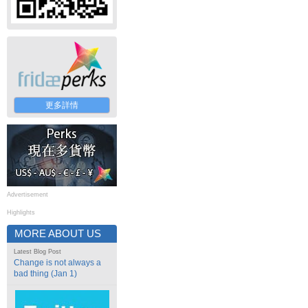
更多詳情
Advertisement
Highlights
MORE ABOUT US
Latest Blog Post
Change is not always a
bad thing (Jan 1)