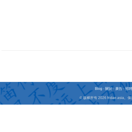
Blog
-
關於
-
廣告
-
招
© 版權所有 2026 fridae.a