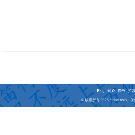
Blog
-
關於
-
廣告
-
招
© 版權所有 2026 fridae.a