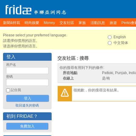
新聞&特寫
時尚娛樂
Money
交友社區
家族
活動訊息
旅遊
Perks會
Please select your preferred language.
English
請選擇你慣用的語言。
中文简体
请选择你惯用的语言。
登入
交友社區 : 搜尋
用戶名
你的搜尋有用到下列的條件:
所在地點
Pattoki, Punjab, Indi
密碼
在線上
是/有
很抱歉，你的搜尋沒有結果。
記住我
取回遺失的密碼
初到 FRIDAE？
免費加入