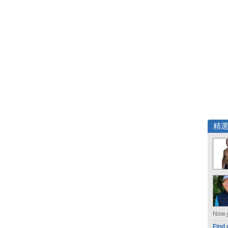
精
Now
Find 