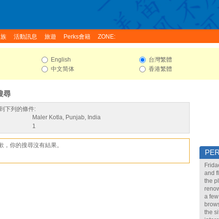
家族
活動訊息
旅遊
Perks會籍
ZONE:
English
台灣繁體
中文简体
香港繁體
搜尋
到下列的條件:
Maler Kotla, Punjab, India
1
歉，你的搜尋沒有結果。
PE
Frida
and f
the p
renow
a few
brows
the s