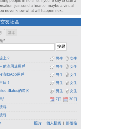
sting people in no time. If you’re shy to start a
rsation, just send a heart or maybe a virtual
 You never know what will happen next.
尋交友社區
用
基本
用戶
線上？
男生
女生
－偵測周邊用戶
男生
女生
dae流動App用戶
男生
女生
生日！
男生
女生
ited States的遊客
男生
女生
員!
7日
30日
搜尋
搜尋
h
照片
|
個人檔案
|
部落格