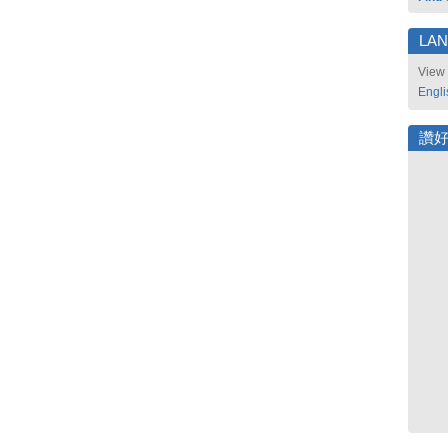
LA
View 
Engli
讚