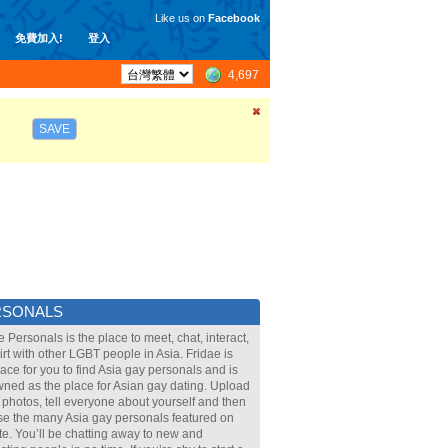
Like us on
Facebook
免費加入!
登入
4,697
SAVE
RSONALS
e Personals is the place to meet, chat, interact,
lirt with other LGBT people in Asia. Fridae is
lace for you to find Asia gay personals and is
ned as the place for Asian gay dating. Upload
 photos, tell everyone about yourself and then
e the many Asia gay personals featured on
ite. You’ll be chatting away to new and