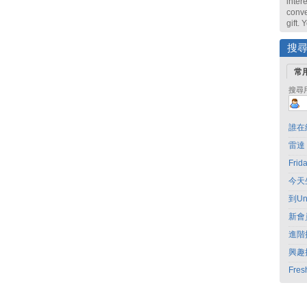
intere
conve
gift.
搜
常
搜尋
誰在
雷達
Fri
今天
到Un
新會
進階
興趣
Fres