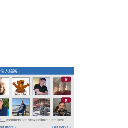
選個人檔案
新
新
ALL
members can view unlimited profiles!
out more »
Get Perks »