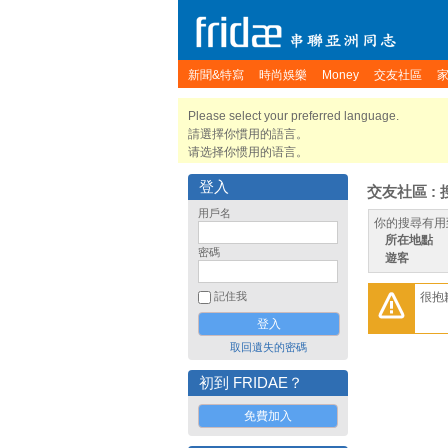
新聞&特寫
時尚娛樂
Money
交友社區
Please select your preferred language.
請選擇你慣用的語言。
请选择你惯用的语言。
登入
交友社區 : 
用戶名
你的搜尋有用
所在地點
密碼
遊客
很抱
記住我
取回遺失的密碼
初到 FRIDAE？
免費加入