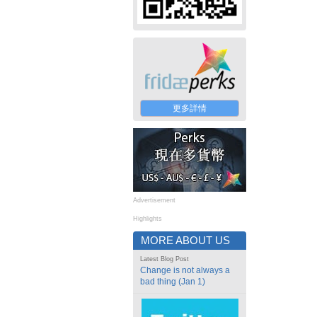
更多詳情
Advertisement
Highlights
MORE ABOUT US
Latest Blog Post
Change is not always a
bad thing (Jan 1)