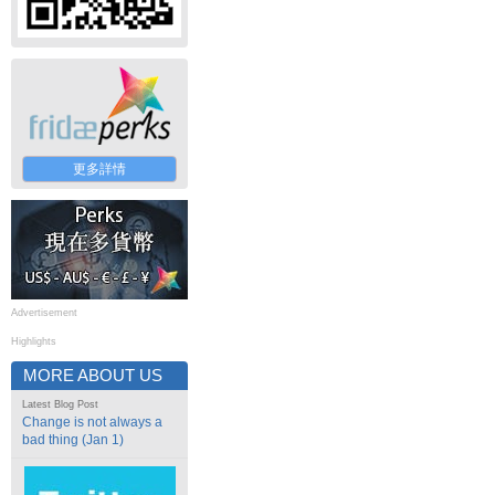
更多詳情
Advertisement
Highlights
MORE ABOUT US
Latest Blog Post
Change is not always a
bad thing (Jan 1)