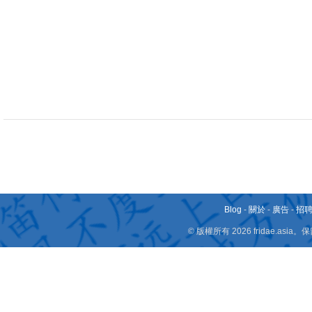
Blog
-
關於
-
廣告
-
招
© 版權所有 2026 fridae.a