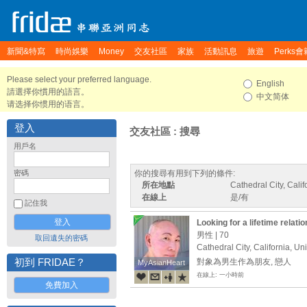
新聞&特寫
時尚娛樂
Money
交友社區
家族
活動訊息
旅遊
Perks會
Please select your preferred language.
English
請選擇你慣用的語言。
中文简体
请选择你惯用的语言。
登入
交友社區 : 搜尋
用戶名
密碼
你的搜尋有用到下列的條件:
所在地點
Cathedral City, Calif
在線上
是/有
記住我
Looking for a lifetime relati
男性 | 70
取回遺失的密碼
Cathedral City, California, Un
初到 FRIDAE？
對象為男生作為朋友, 戀人
MyAsianHeart
MyAsianHeart
在線上: 一小時前
免費加入