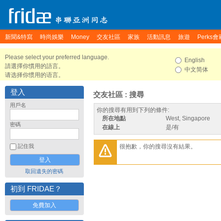
新聞&特寫
時尚娛樂
Money
交友社區
家族
活動訊息
旅遊
Perks會
Please select your preferred language.
English
請選擇你慣用的語言。
中文简体
请选择你惯用的语言。
登入
交友社區 : 搜尋
用戶名
你的搜尋有用到下列的條件:
所在地點
West, Singapore
密碼
在線上
是/有
很抱歉，你的搜尋沒有結果。
記住我
取回遺失的密碼
初到 FRIDAE？
免費加入