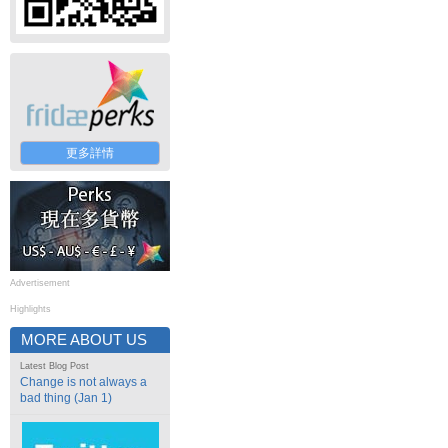
更多詳情
Advertisement
Highlights
MORE ABOUT US
Latest Blog Post
Change is not always a
bad thing (Jan 1)