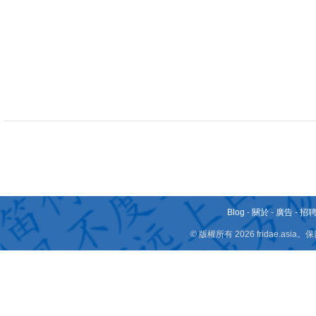
Blog
-
關於
-
廣告
-
招
© 版權所有 2026 fridae.a