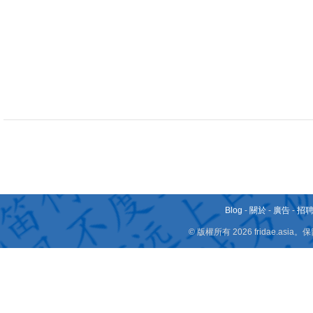
Blog
-
關於
-
廣告
-
招
© 版權所有 2026 fridae.a