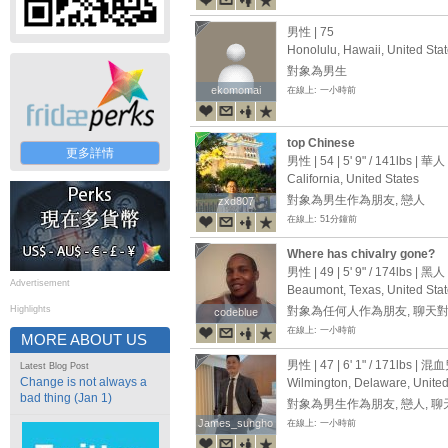
男性 | 75
Honolulu, Hawaii, United Sta
對象為男生
ekomomai
ekomomai
在線上: 一小時前
top Chinese
更多詳情
男性 | 54 |
5' 9"
/
141lbs
| 華人
California, United States
對象為男生作為朋友, 戀人
zxd807
zxd807
在線上: 51分鐘前
Where has chivalry gone?
男性 | 49 |
5' 9"
/
174lbs
| 黑人
Advertisement
Beaumont, Texas, United Sta
Highlights
對象為任何人作為朋友, 聊天
codeblue
codeblue
在線上: 一小時前
MORE ABOUT US
男性 | 47 |
6' 1"
/
171lbs
| 混血
Latest Blog Post
Change is not always a
Wilmington, Delaware, United
bad thing (Jan 1)
對象為男生作為朋友, 戀人, 
James_sungho
James_sungho
在線上: 一小時前