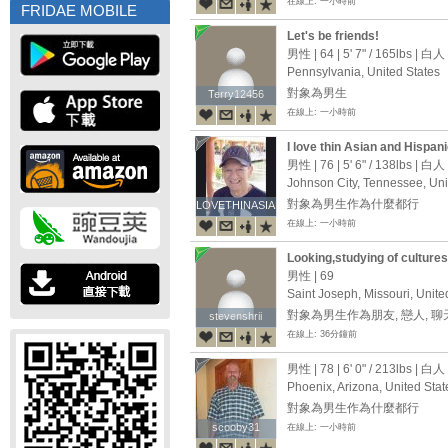
在線上: 一小時前
FRIDAE MOBILE
Let's be friends!
男性 | 64 |
5' 7"
/
165lbs
| 白人
Pennsylvania, United States
對象為男生
Terry12456
Terry12456
在線上: 一小時前
I love thin Asian and Hispan
sex. I visit Asian countries 
男性 | 76 |
5' 6"
/
138lbs
| 白人
Johnson City, Tennessee, Uni
對象為男生作為什麼都行
LOVETHINASIANS
LOVETHINASIANS
在線上: 一小時前
Looking,studying of culture
programming
男性 | 69
Saint Joseph, Missouri, Unite
對象為男生作為朋友, 戀人, 
stevenshrii
stevenshrii
在線上: 36分鐘前
男性 | 78 |
6' 0"
/
213lbs
| 白人
Phoenix, Arizona, United Stat
對象為男生作為什麼都行
scooby31
scooby31
在線上: 一小時前