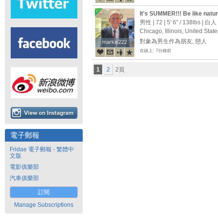
It's SUMMER!!! Be like natu
me into a loving, long-term r
男性 | 72 |
5' 6"
/
138lbs
| 白人
Chicago, Illinois, United State
對象為男生作為朋友, 戀人
markie222
markie222
在線上: 7分鐘前
1
2
2頁
電子郵報
Fridae 電子郵報 - 繁體中
文版
電影俱樂部
汽車俱樂部
訂閱
Manage Subscriptions