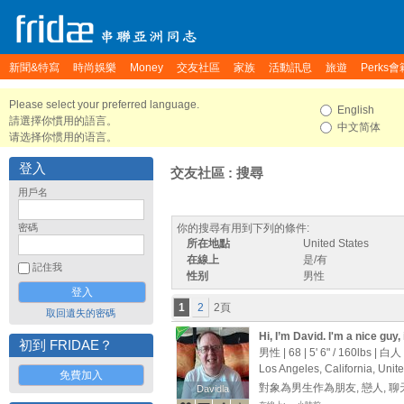
新聞&特寫
時尚娛樂
Money
交友社區
家族
活動訊息
旅遊
Perks會
Please select your preferred language.
English
請選擇你慣用的語言。
中文简体
请选择你惯用的语言。
登入
交友社區 : 搜尋
用戶名
密碼
你的搜尋有用到下列的條件:
所在地點
United States
在線上
是/有
記住我
性别
男性
1
2
2頁
取回遺失的密碼
Hi, I’m David. I'm a nice guy,
初到 FRIDAE？
friends, and more
男性 | 68 |
5' 6"
/
160lbs
| 白人
Los Angeles, California, Unit
免費加入
對象為男生作為朋友, 戀人, 
Davidla
Davidla