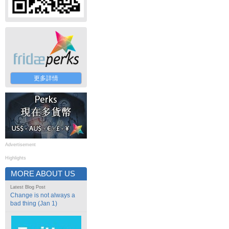
更多詳情
Advertisement
Highlights
MORE ABOUT US
Latest Blog Post
Change is not always a
bad thing (Jan 1)