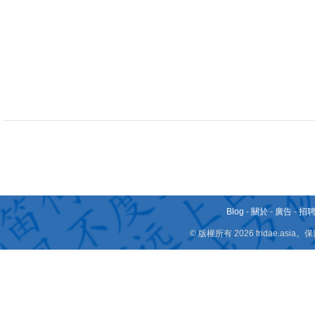
Blog
-
關於
-
廣告
-
招
© 版權所有 2026 fridae.a