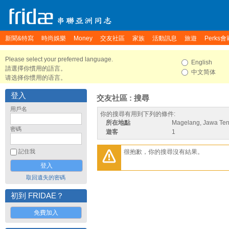
新聞&特寫
時尚娛樂
Money
交友社區
家族
活動訊息
旅遊
Perks會
Please select your preferred language.
English
請選擇你慣用的語言。
中文简体
请选择你惯用的语言。
登入
交友社區 : 搜尋
用戶名
你的搜尋有用到下列的條件:
所在地點
Magelang, Jawa Ten
密碼
遊客
1
很抱歉，你的搜尋沒有結果。
記住我
取回遺失的密碼
初到 FRIDAE？
免費加入