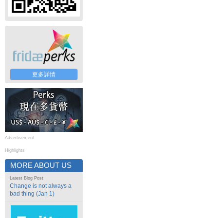
更多詳情
Advertisement
Highlights
MORE ABOUT US
Latest Blog Post
Change is not always a
bad thing (Jan 1)