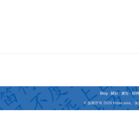
Blog
-
關於
-
廣告
-
招
© 版權所有 2026 fridae.a