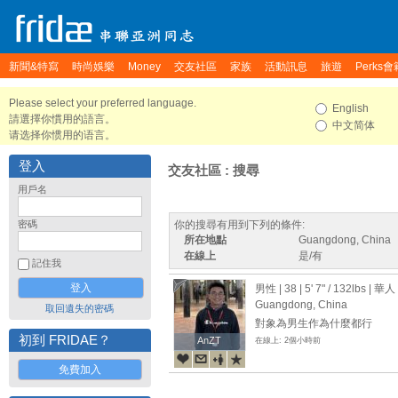
新聞&特寫
時尚娛樂
Money
交友社區
家族
活動訊息
旅遊
Perks會
Please select your preferred language.
English
請選擇你慣用的語言。
中文简体
请选择你惯用的语言。
登入
交友社區 : 搜尋
用戶名
密碼
你的搜尋有用到下列的條件:
所在地點
Guangdong, China
在線上
是/有
記住我
男性 | 38 |
5' 7"
/
132lbs
| 華人
Guangdong, China
取回遺失的密碼
對象為男生作為什麼都行
初到 FRIDAE？
AnZT
AnZT
在線上: 2個小時前
免費加入