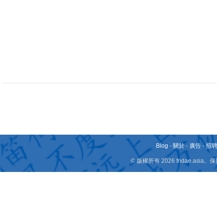
Blog
-
關於
-
廣告
-
招
© 版權所有 2026 fridae.a