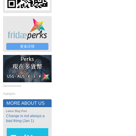
更多詳情
Advertisement
Highlights
MORE ABOUT US
Latest Blog Post
Change is not always a
bad thing (Jan 1)