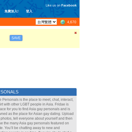
Like us on
Facebook
免費加入!
登入
4,670
SAVE
RSONALS
e Personals is the place to meet, chat, interact,
lirt with other LGBT people in Asia. Fridae is
lace for you to find Asia gay personals and is
ned as the place for Asian gay dating. Upload
 photos, tell everyone about yourself and then
e the many Asia gay personals featured on
ite. You’ll be chatting away to new and