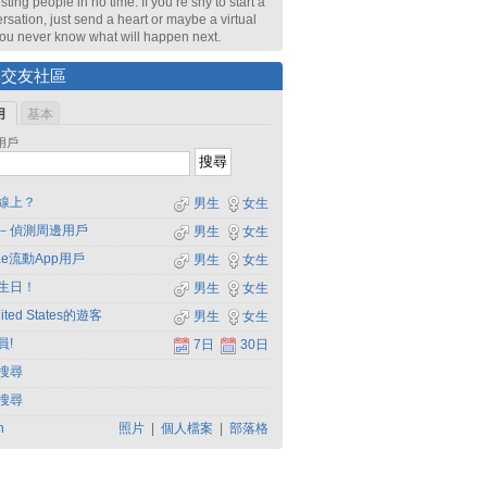
sting people in no time. If you’re shy to start a
rsation, just send a heart or maybe a virtual
 You never know what will happen next.
尋交友社區
用
基本
用戶
線上？
男生
女生
－偵測周邊用戶
男生
女生
dae流動App用戶
男生
女生
生日！
男生
女生
ited States的遊客
男生
女生
員!
7日
30日
搜尋
搜尋
h
照片
|
個人檔案
|
部落格