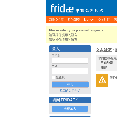
新聞&特寫
時尚娛樂
Money
交友社區
Please select your preferred language.
請選擇你慣用的語言。
请选择你惯用的语言。
登入
交友社區 : 
用戶名
你的搜尋有用
所在地點
密碼
遊客
很抱
記住我
取回遺失的密碼
初到 FRIDAE？
免費加入