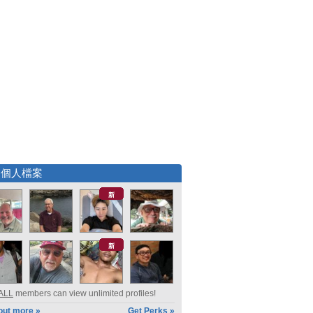
選個人檔案
新
新
ALL
members can view unlimited profiles!
out more »
Get Perks »