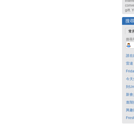
intere
conve
gift.
搜
常
搜尋
誰在
雷達
Fri
今天
到Un
新會
進階
興趣
Fres