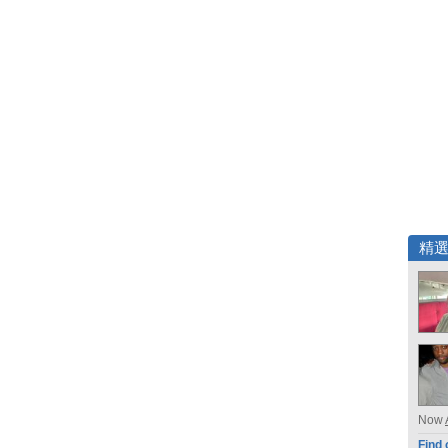
精
Now
Find 