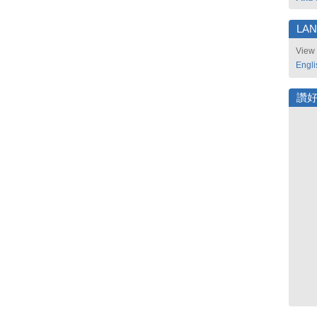
LA
View 
Engli
讚