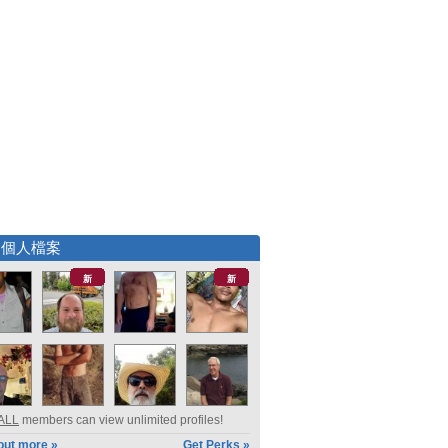
選個人檔案
新
新
ALL
members can view unlimited profiles!
out more »
Get Perks »