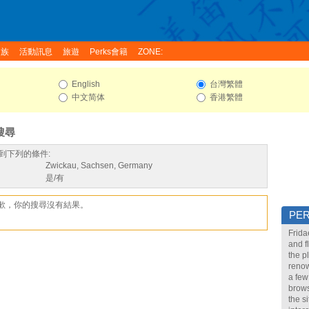
家族
活動訊息
旅遊
Perks會籍
ZONE:
English
台灣繁體
中文简体
香港繁體
搜尋
到下列的條件:
Zwickau, Sachsen, Germany
是/有
歉，你的搜尋沒有結果。
PE
Frida
and f
the p
renow
a few
brows
the s