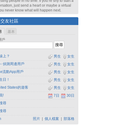
sting people in no time. If you’re shy to start a
rsation, just send a heart or maybe a virtual
 You never know what will happen next.
尋交友社區
用
基本
用戶
線上？
男生
女生
－偵測周邊用戶
男生
女生
dae流動App用戶
男生
女生
生日！
男生
女生
ited States的遊客
男生
女生
員!
7日
30日
搜尋
搜尋
h
照片
|
個人檔案
|
部落格