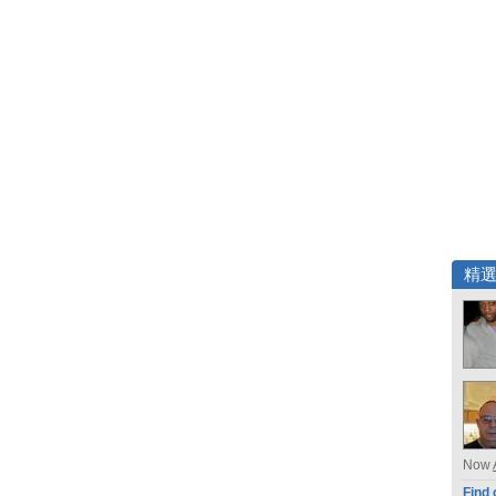
精
Now
Find 