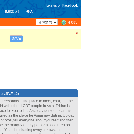
Like us on
Facebook
免費加入!
登入
4,683
SAVE
RSONALS
e Personals is the place to meet, chat, interact,
lirt with other LGBT people in Asia. Fridae is
lace for you to find Asia gay personals and is
ned as the place for Asian gay dating. Upload
 photos, tell everyone about yourself and then
e the many Asia gay personals featured on
ite. You’ll be chatting away to new and