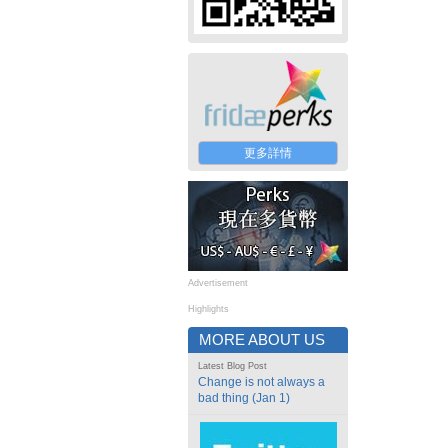
更多詳情
Advertisement
Highlights
MORE ABOUT US
Latest Blog Post
Change is not always a
bad thing (Jan 1)