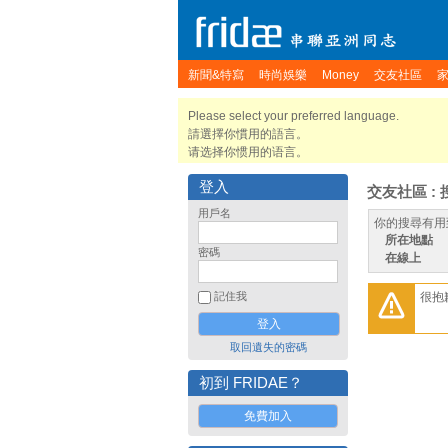
新聞&特寫
時尚娛樂
Money
交友社區
Please select your preferred language.
請選擇你慣用的語言。
请选择你惯用的语言。
登入
交友社區 : 
用戶名
你的搜尋有用
所在地點
密碼
在線上
很抱
記住我
取回遺失的密碼
初到 FRIDAE？
免費加入