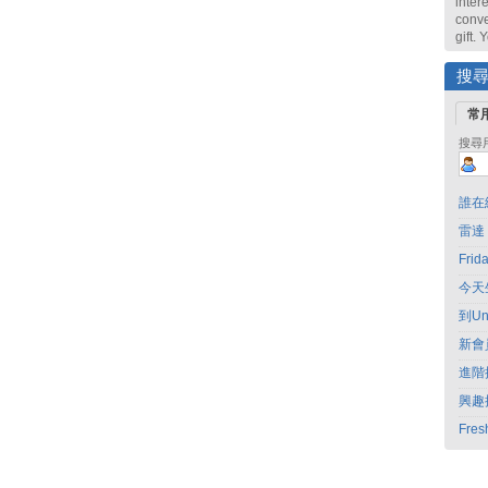
intere
conve
gift.
搜
常
搜尋
誰在
雷達
Fri
今天
到Un
新會
進階
興趣
Fres