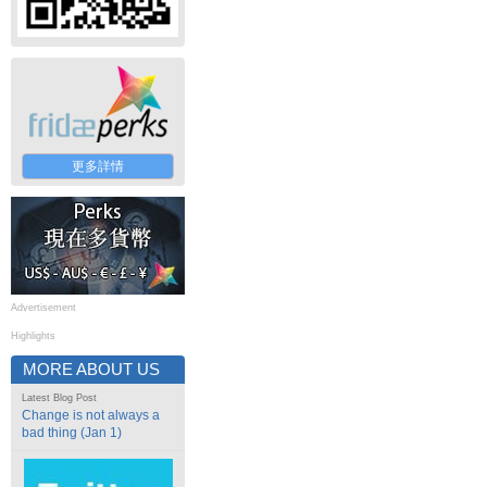
更多詳情
Advertisement
Highlights
MORE ABOUT US
Latest Blog Post
Change is not always a
bad thing (Jan 1)