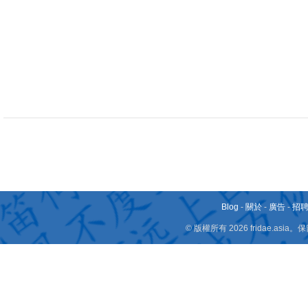
Blog
-
關於
-
廣告
-
招
© 版權所有 2026 fridae.a