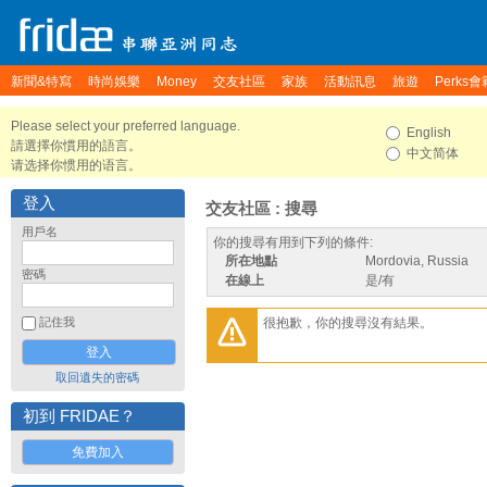
新聞&特寫
時尚娛樂
Money
交友社區
家族
活動訊息
旅遊
Perks會
Please select your preferred language.
English
請選擇你慣用的語言。
中文简体
请选择你惯用的语言。
登入
交友社區 : 搜尋
用戶名
你的搜尋有用到下列的條件:
所在地點
Mordovia, Russia
密碼
在線上
是/有
很抱歉，你的搜尋沒有結果。
記住我
取回遺失的密碼
初到 FRIDAE？
免費加入