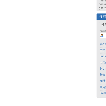
intere
conve
gift.
搜
常
搜尋
誰在
雷達
Fri
今天
到Un
新會
進階
興趣
Fres