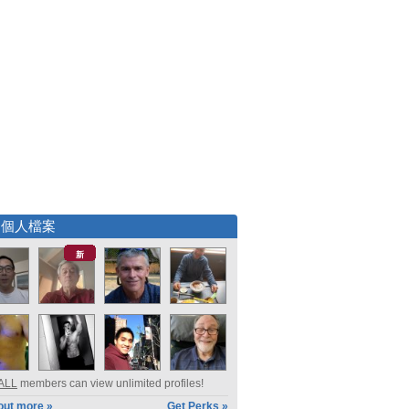
選個人檔案
新
ALL
members can view unlimited profiles!
out more »
Get Perks »