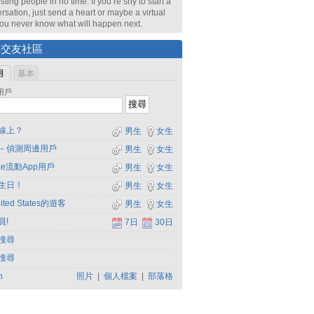
sting people in no time. If you’re shy to start a
rsation, just send a heart or maybe a virtual
 You never know what will happen next.
尋交友社區
用
基本
用戶
線上？
男生
女生
－偵測周邊用戶
男生
女生
dae流動App用戶
男生
女生
生日！
男生
女生
ited States的遊客
男生
女生
員!
7日
30日
搜尋
搜尋
h
照片
|
個人檔案
|
部落格