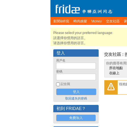
新聞&特寫
時尚娛樂
Money
交友社區
Please select your preferred language.
請選擇你慣用的語言。
请选择你惯用的语言。
登入
交友社區 : 
用戶名
你的搜尋有用
所在地點
密碼
在線上
很抱
記住我
取回遺失的密碼
初到 FRIDAE？
免費加入