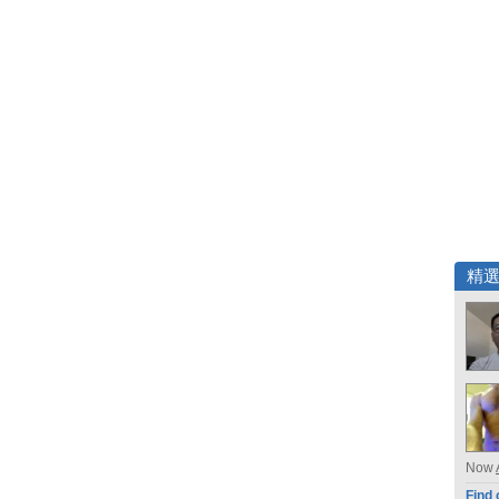
精
Now
Find 