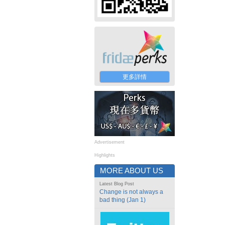
更多詳情
Advertisement
Highlights
MORE ABOUT US
Latest Blog Post
Change is not always a
bad thing (Jan 1)