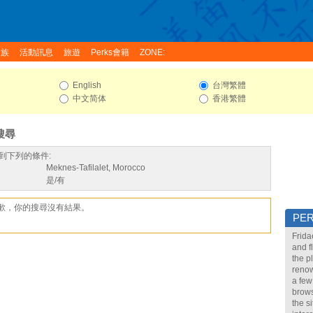
家族
活動訊息
旅遊
Perks會籍
ZONE:
English
台灣繁體
中文简体
香港繁體
搜尋
到下列的條件:
Meknes-Tafilalet, Morocco
是/有
歉，你的搜尋沒有結果。
PE
Frida
and f
the p
renow
a few
brows
the s