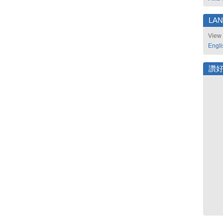
LA
View 
Engli
讚