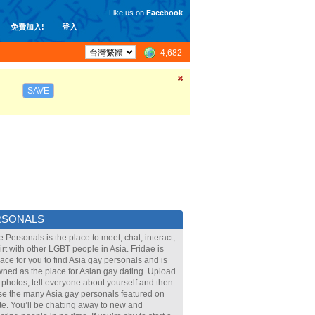
Like us on
Facebook
免費加入!
登入
4,682
SAVE
RSONALS
e Personals is the place to meet, chat, interact,
lirt with other LGBT people in Asia. Fridae is
lace for you to find Asia gay personals and is
ned as the place for Asian gay dating. Upload
 photos, tell everyone about yourself and then
e the many Asia gay personals featured on
ite. You’ll be chatting away to new and