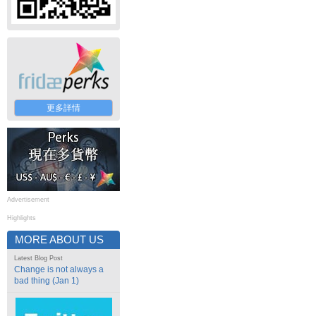
更多詳情
Advertisement
Highlights
MORE ABOUT US
Latest Blog Post
Change is not always a
bad thing (Jan 1)