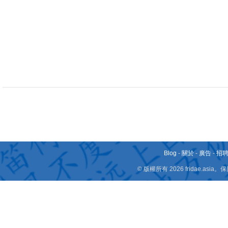
Blog
-
關於
-
廣告
-
招
© 版權所有 2026 fridae.a