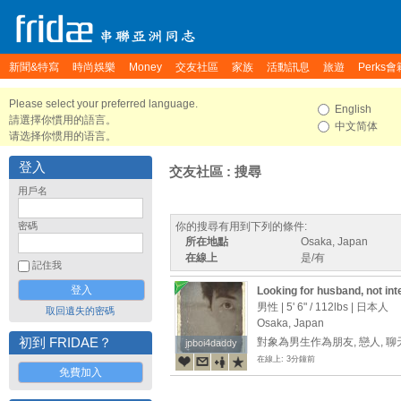
新聞&特寫
時尚娛樂
Money
交友社區
家族
活動訊息
旅遊
Perks會
Please select your preferred language.
English
請選擇你慣用的語言。
中文简体
请选择你惯用的语言。
登入
交友社區 : 搜尋
用戶名
密碼
你的搜尋有用到下列的條件:
所在地點
Osaka, Japan
在線上
是/有
記住我
Looking for husband, not int
男性 |
5' 6"
/
112lbs
| 日本人
取回遺失的密碼
Osaka, Japan
初到 FRIDAE？
對象為男生作為朋友, 戀人, 
jpboi4daddy
jpboi4daddy
在線上: 3分鐘前
免費加入