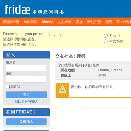
新聞&特寫
時尚娛樂
Money
交友社區
家族
活動訊息
旅遊
Perks會
Please select your preferred language.
English
請選擇你慣用的語言。
中文简体
请选择你惯用的语言。
登入
交友社區 : 搜尋
用戶名
你的搜尋有用到下列的條件:
所在地點
Drama, Greece
密碼
在線上
是/有
很抱歉，你的搜尋沒有結果。
記住我
取回遺失的密碼
初到 FRIDAE？
免費加入