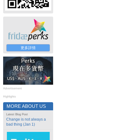
更多詳情
Advertisement
Highlights
MORE ABOUT US
Latest Blog Post
Change is not always a
bad thing (Jan 1)