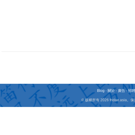
Blog
-
關於
-
廣告
-
招
© 版權所有 2026 fridae.a