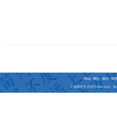
Blog
-
關於
-
廣告
-
招
© 版權所有 2026 fridae.a