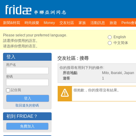
新聞&特寫
時尚娛樂
Money
交友社區
家族
活動訊息
旅遊
Perks會
Please select your preferred language.
English
請選擇你慣用的語言。
中文简体
请选择你惯用的语言。
登入
交友社區 : 搜尋
用戶名
你的搜尋有用到下列的條件:
所在地點
Mito, Ibaraki, Japan
密碼
遊客
1
很抱歉，你的搜尋沒有結果。
記住我
取回遺失的密碼
初到 FRIDAE？
免費加入