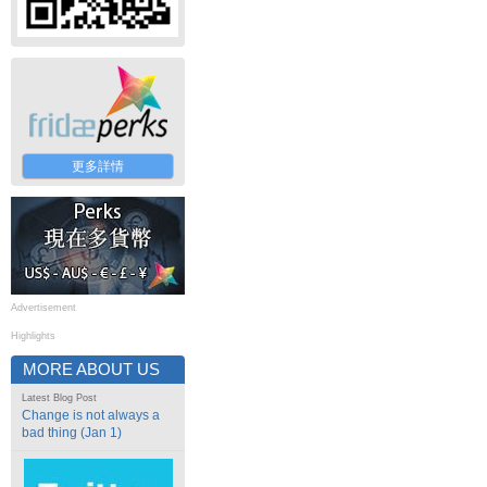
更多詳情
Advertisement
Highlights
MORE ABOUT US
Latest Blog Post
Change is not always a
bad thing (Jan 1)