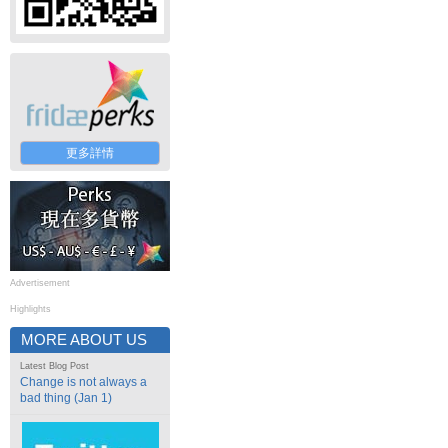
更多詳情
Advertisement
Highlights
MORE ABOUT US
Latest Blog Post
Change is not always a
bad thing (Jan 1)