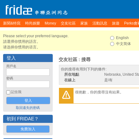
新聞&特寫
時尚娛樂
Money
交友社區
家族
活動訊息
旅遊
Perks會
Please select your preferred language.
English
請選擇你慣用的語言。
中文简体
请选择你惯用的语言。
登入
交友社區 : 搜尋
用戶名
你的搜尋有用到下列的條件:
所在地點
Nebraska, United St
密碼
在線上
是/有
很抱歉，你的搜尋沒有結果。
記住我
取回遺失的密碼
初到 FRIDAE？
免費加入