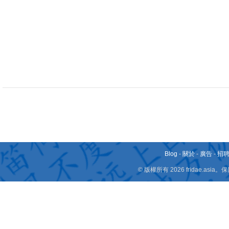
Blog
-
關於
-
廣告
-
招
© 版權所有 2026 fridae.a