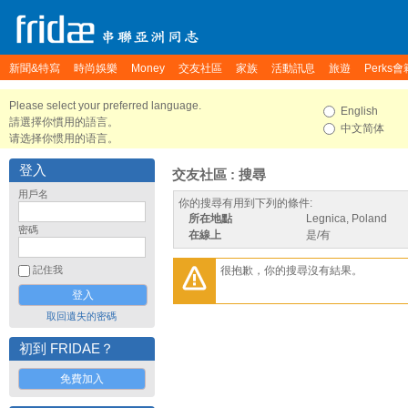
新聞&特寫
時尚娛樂
Money
交友社區
家族
活動訊息
旅遊
Perks會
Please select your preferred language.
English
請選擇你慣用的語言。
中文简体
请选择你惯用的语言。
登入
交友社區 : 搜尋
用戶名
你的搜尋有用到下列的條件:
所在地點
Legnica, Poland
密碼
在線上
是/有
很抱歉，你的搜尋沒有結果。
記住我
取回遺失的密碼
初到 FRIDAE？
免費加入