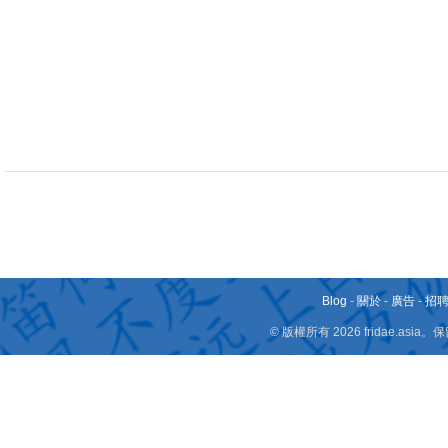
Blog
-
關於
-
廣告
-
招
© 版權所有 2026 fridae.a