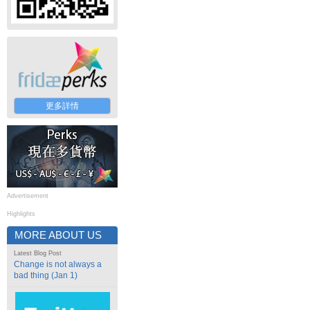
更多詳情
Advertisement
Highlights
MORE ABOUT US
Latest Blog Post
Change is not always a
bad thing (Jan 1)