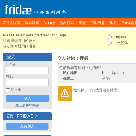
新聞&特寫
時尚娛樂
Money
交友社區
家族
活動訊息
旅遊
Perks會
Please select your preferred language.
English
請選擇你慣用的語言。
中文简体
请选择你惯用的语言。
登入
交友社區 : 搜尋
用戶名
你的搜尋有用到下列的條件:
所在地點
Nile, Uganda
密碼
在線上
是/有
很抱歉，你的搜尋沒有結果。
記住我
取回遺失的密碼
初到 FRIDAE？
免費加入