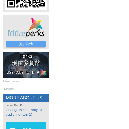
更多詳情
Advertisement
Highlights
MORE ABOUT US
Latest Blog Post
Change is not always a
bad thing (Jan 1)