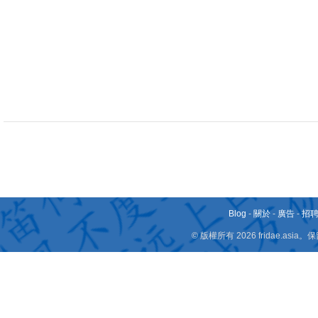
Blog
-
關於
-
廣告
-
招
© 版權所有 2026 fridae.a