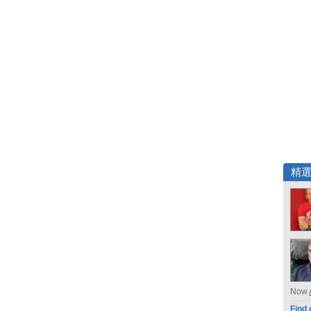
精
Now
Find 