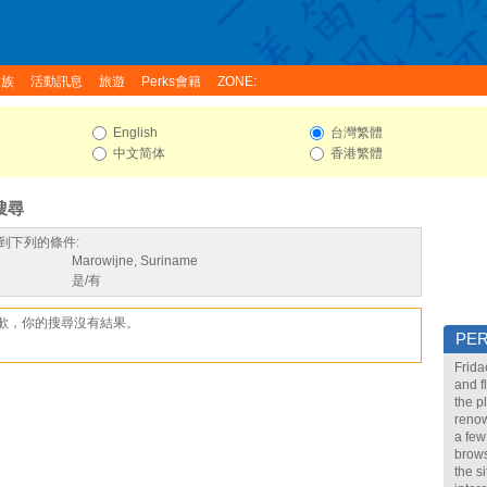
家族
活動訊息
旅遊
Perks會籍
ZONE:
English
台灣繁體
中文简体
香港繁體
搜尋
到下列的條件:
Marowijne, Suriname
是/有
歉，你的搜尋沒有結果。
PE
Frida
and f
the p
renow
a few
brows
the s