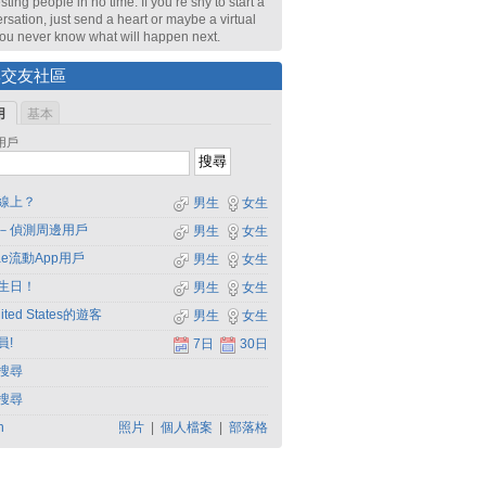
sting people in no time. If you’re shy to start a
rsation, just send a heart or maybe a virtual
 You never know what will happen next.
尋交友社區
用
基本
用戶
線上？
男生
女生
－偵測周邊用戶
男生
女生
dae流動App用戶
男生
女生
生日！
男生
女生
ited States的遊客
男生
女生
員!
7日
30日
搜尋
搜尋
h
照片
|
個人檔案
|
部落格