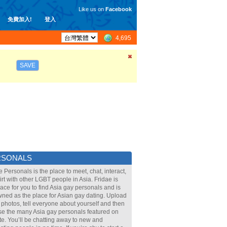
Like us on
Facebook
免費加入!
登入
4,695
SAVE
RSONALS
e Personals is the place to meet, chat, interact,
lirt with other LGBT people in Asia. Fridae is
lace for you to find Asia gay personals and is
ned as the place for Asian gay dating. Upload
 photos, tell everyone about yourself and then
e the many Asia gay personals featured on
ite. You’ll be chatting away to new and