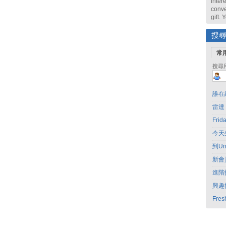
intere
conve
gift.
搜
常
搜尋
誰在
雷達
Fri
今天
到Un
新會
進階
興趣
Fres