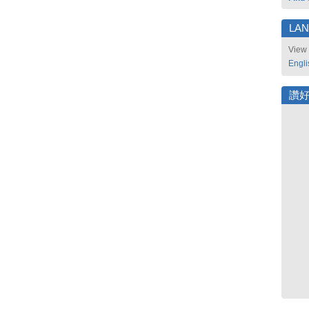
LA
View 
Engli
讚