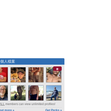
選個人檔案
新
ALL
members can view unlimited profiles!
out more »
Get Perks »