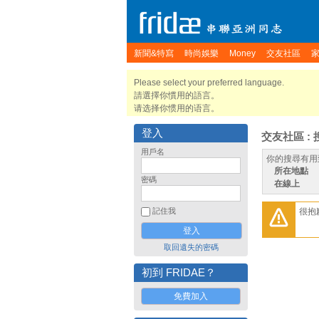
新聞&特寫
時尚娛樂
Money
交友社區
Please select your preferred language.
請選擇你慣用的語言。
请选择你惯用的语言。
登入
交友社區 : 
用戶名
你的搜尋有用
所在地點
密碼
在線上
很抱
記住我
取回遺失的密碼
初到 FRIDAE？
免費加入