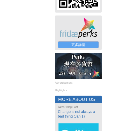
更多詳情
Advertisement
Highlights
MORE ABOUT US
Latest Blog Post
Change is not always a
bad thing (Jan 1)